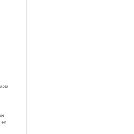
dapta
rse
s en